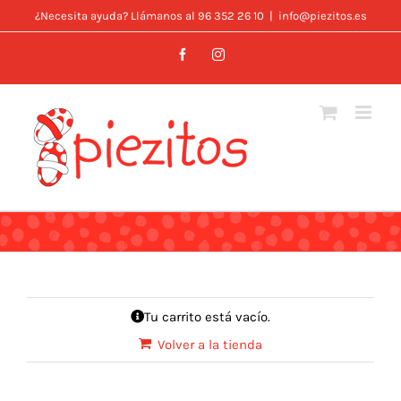
Skip
¿Necesita ayuda? Llámanos al 96 352 26 10
|
info@piezitos.es
to
Facebook
Instagram
content
Tu carrito está vacío.
Volver a la tienda