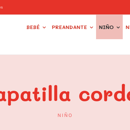
es
BEBÉ
PREANDANTE
NIÑO
N
apatilla cord
NIÑO