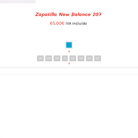
Zapatilla New Balance 237
65,00
€
IVA incluído
*
28
29
30
31
32
33
34
35
*