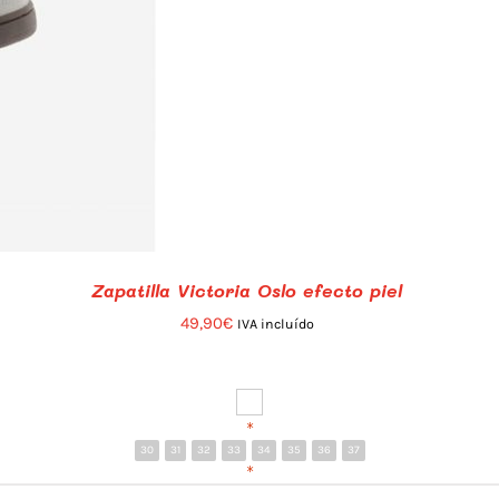
Zapatilla Victoria Oslo efecto piel
49,90
€
IVA incluído
*
30
31
32
33
34
35
36
37
*