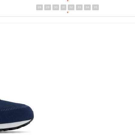
*
28
29
30
31
32
33
34
35
*