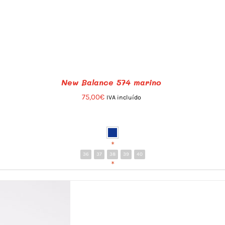
New Balance 574 marino
75,00
€
IVA incluído
*
36
37
38
39
40
*