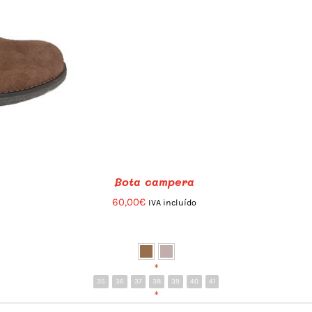
Bota campera
60,00
€
IVA incluído
*
35
36
37
38
39
40
41
*