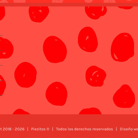
t 2018 -
2026 | Piezitos ® | Todos los derechos reservados | Diseño w