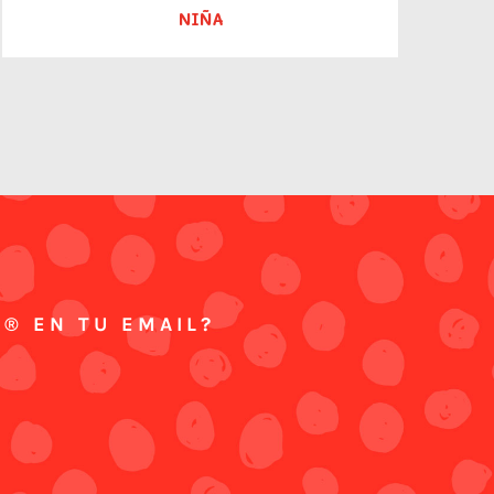
NIÑA
 ® EN TU EMAIL?