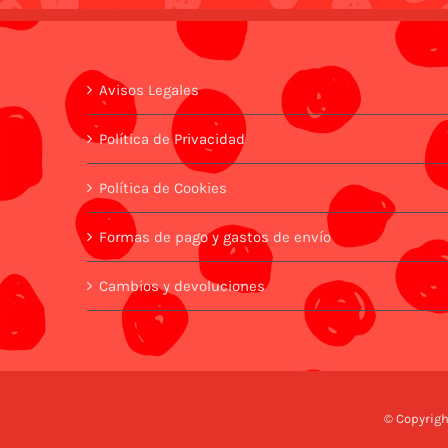
Avisos Legales
Política de Privacidad
Política de Cookies
Formas de pago y gastos de envío
Cambios y devoluciones
© Copyrigh