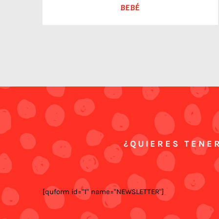
BEBÉ
¿QUIERES TENER
[quform id="1" name="NEWSLETTER"]