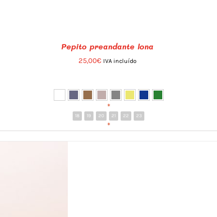
Pepito preandante lona
25,00
€
IVA incluído
*
18
19
20
21
22
23
*