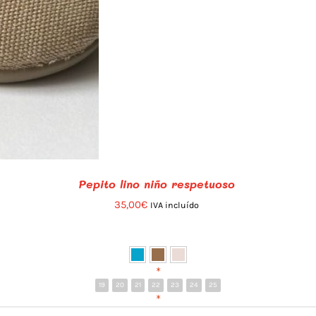
Pepito lino niño respetuoso
35,00
€
IVA incluído
*
19
20
21
22
23
24
25
*