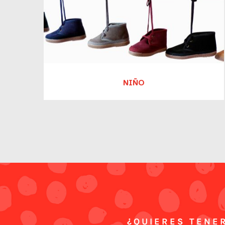
NIÑO
¿QUIERES TENER