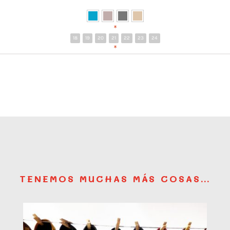
*
18
19
20
21
22
23
24
*
TENEMOS MUCHAS MÁS COSAS…