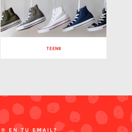
TEENS
 ® EN TU EMAIL?