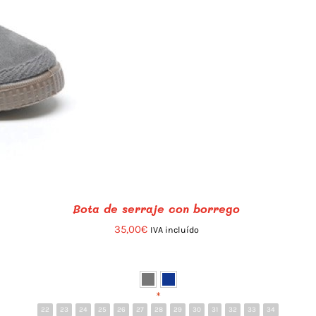
Bota de serraje con borrego
35,00
€
IVA incluído
*
22
23
24
25
26
27
28
29
30
31
32
33
34