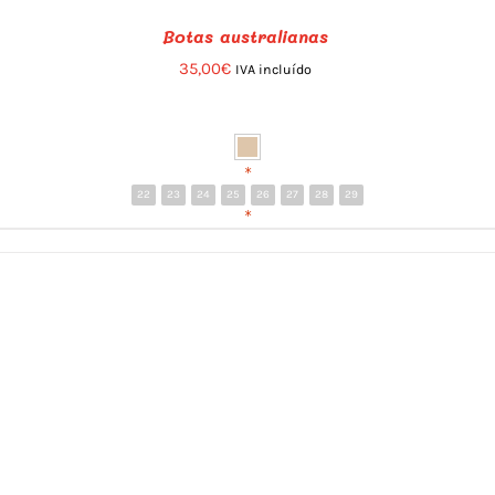
Botas australianas
35,00
€
IVA incluído
*
22
23
24
25
26
27
28
29
*