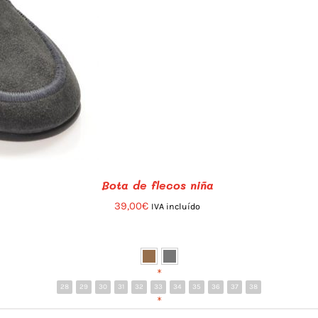
Bota de flecos niña
39,00
€
IVA incluído
*
28
29
30
31
32
33
34
35
36
37
38
*