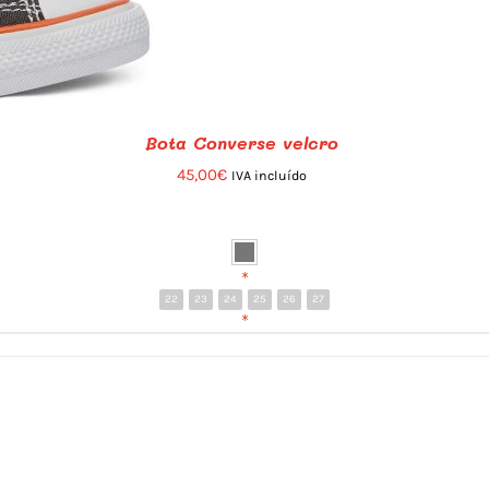
Bota Converse velcro
45,00
€
IVA incluído
*
22
23
24
25
26
27
*