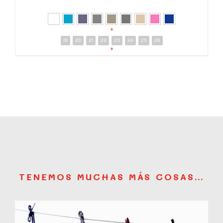
*
19
20
21
22
23
24
25
26
DETALLES
*
TENEMOS MUCHAS MÁS COSAS…