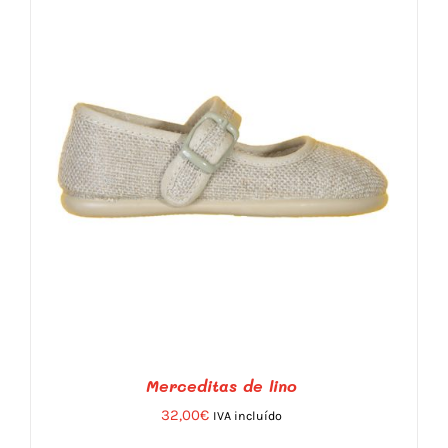
LAS
OPCIONES
SE
PUEDEN
ELEGIR
EN
LA
PÁGINA
DE
PRODUCTO
Merceditas de lino
32,00
€
IVA incluído