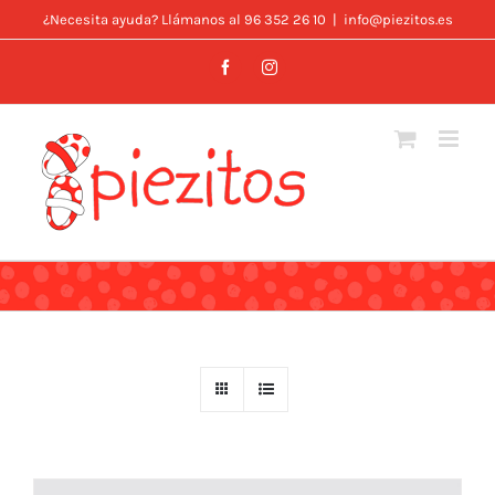
Skip
¿Necesita ayuda? Llámanos al 96 352 26 10
|
info@piezitos.es
to
Facebook
Instagram
content