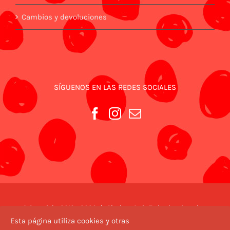
Cambios y devoluciones
SÍGUENOS EN LAS REDES SOCIALES
© Copyright 2018 -
2026 | Piezitos ® | Todos los derechos
reservados | Diseño web
Valencia
Esta página utiliza cookies y otras