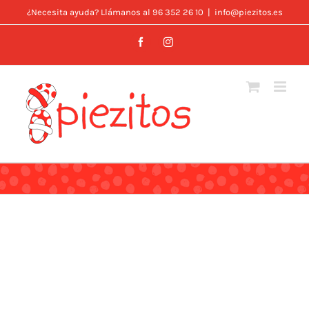
Skip
¿Necesita ayuda? Llámanos al 96 352 26 10
|
info@piezitos.es
to
Facebook
Instagram
content