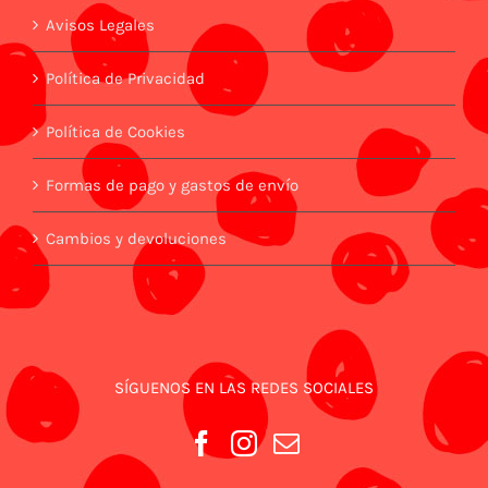
LA
PÁGINA
Avisos Legales
DE
PRODUCTO
Política de Privacidad
Política de Cookies
Formas de pago y gastos de envío
Cambios y devoluciones
SÍGUENOS EN LAS REDES SOCIALES