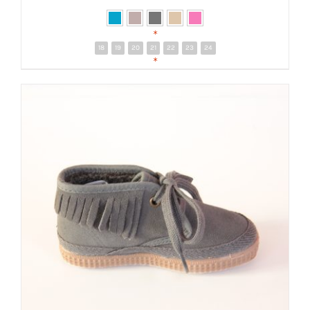
*
18
19
20
21
22
23
24
DETALLES
*