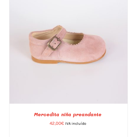
LAS
OPCIONES
SE
PUEDEN
ELEGIR
EN
LA
PÁGINA
DE
PRODUCTO
Mercedita niña preandante
42,00
€
IVA incluído