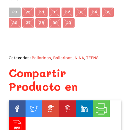
28
29
30
31
32
33
34
35
36
37
38
39
40
Categorías:
Bailarinas
,
Bailarinas
,
NIÑA
,
TEENS
Compartir
Producto en