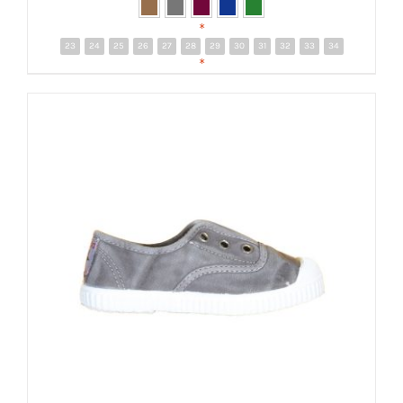
*
23
24
25
26
27
28
29
30
31
32
33
34
DETALLES
*