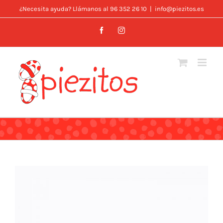
Skip
¿Necesita ayuda? Llámanos al 96 352 26 10
|
info@piezitos.es
to
Facebook
Instagram
content