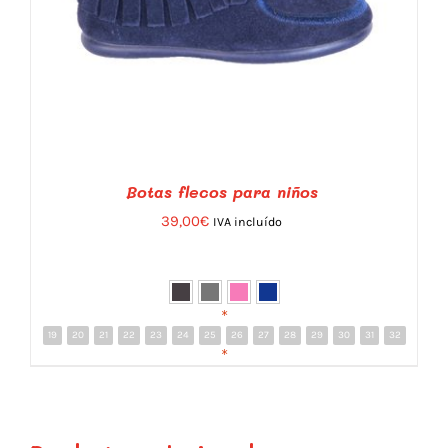
Botas flecos para niños
39,00
€
IVA incluído
*
19
20
21
22
23
24
25
26
27
28
29
30
31
32
DETALLES
*