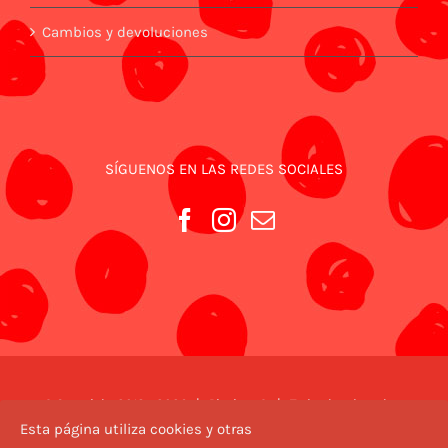
Cambios y devoluciones
SÍGUENOS EN LAS REDES SOCIALES
© Copyright 2018 -
2026 | Piezitos ® | Todos los derechos
reservados | Diseño web
Valencia
Esta página utiliza cookies y otras