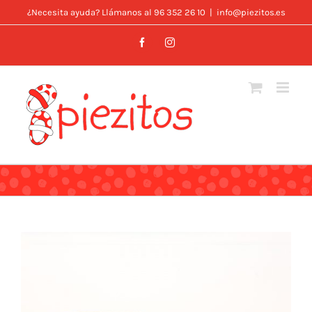
Skip
¿Necesita ayuda? Llámanos al 96 352 26 10
|
info@piezitos.es
to
Facebook
Instagram
content