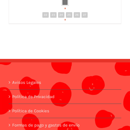
*
22
23
24
25
26
27
DETALLES
*
Avisos Legales
Política de Privacidad
Política de Cookies
Formas de pago y gastos de envío