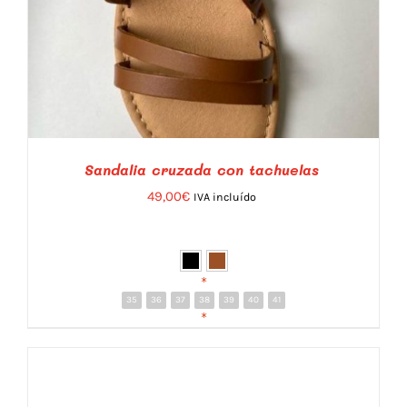
Sandalia cruzada con tachuelas
49,00
€
IVA incluído
*
35
36
37
38
39
40
41
DETALLES
*