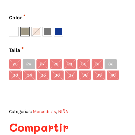
Color
Talla
25
26
27
28
29
30
31
32
33
34
35
36
37
38
39
40
Categorías:
Merceditas
,
NIÑA
Compartir