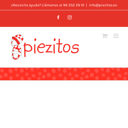
Skip
¿Necesita ayuda? Llámanos al 96 352 26 10
|
info@piezitos.es
to
Facebook
Instagram
content