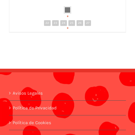
*
22
23
24
25
26
27
DETALLES
*
Avisos Legales
Política de Privacidad
Política de Cookies