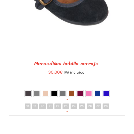
Merceditas hebilla serraje
30,00
€
IVA incluído
*
18
19
20
21
22
23
24
25
26
27
28
DETALLES
*