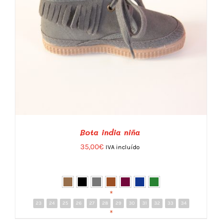
Bota india niña
35,00
€
IVA incluído
*
23
24
25
26
27
28
29
30
31
32
33
34
ESTE
VER
/
DETALLES
*
PRODUCTO