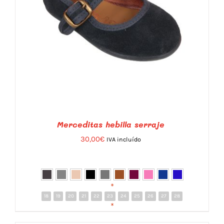
Merceditas hebilla serraje
30,00
€
IVA incluído
*
18
19
20
21
22
23
24
25
26
27
28
DETALLES
*