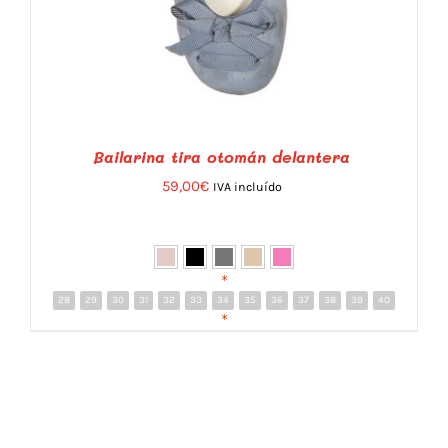
Bailarina tira otomán delantera
59,00
€
IVA incluído
*
28
29
30
31
32
33
34
35
36
37
38
39
40
DETALLES
*