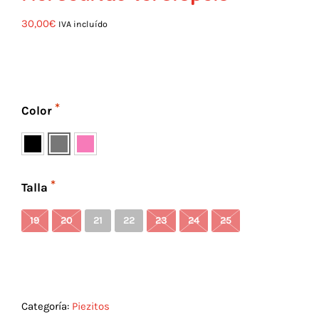
30,00
€
IVA incluído
Color
Talla
19
20
21
22
23
24
25
Categoría:
Piezitos