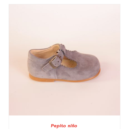
TIENE
MÚLTIPLES
VARIANTES.
LAS
OPCIONES
SE
PUEDEN
ELEGIR
EN
LA
PÁGINA
DE
PRODUCTO
Pepito niño