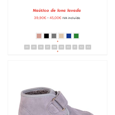
Naútico de lona lavada
Rango
39,90
€
-
45,00
€
IVA incluído
de
precios:
desde
*
39,90€
44
35
36
37
38
39
40
41
42
43
DETALLES
*
hasta
45,00€