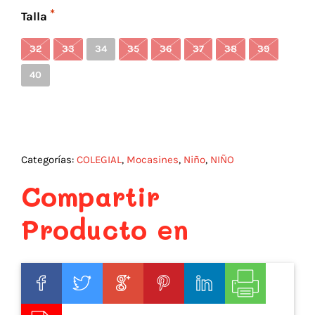
Talla
32
33
34
35
36
37
38
39
40
Categorías:
COLEGIAL
,
Mocasines
,
Niño
,
NIÑO
Compartir
Producto en