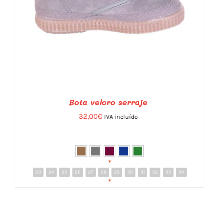
Bota velcro serraje
32,00
€
IVA incluído
*
23
24
25
26
27
28
29
30
31
32
33
34
DETALLES
*