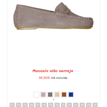
Mocasín niño serraje
46,90
€
IVA incluído
*
23
24
25
26
27
28
29
30
31
32
33
34
35
36