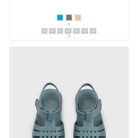
*
19
20
21
22
23
24
25
DETALLES
*