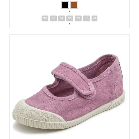
*
35
36
37
38
39
40
41
DETALLES
*