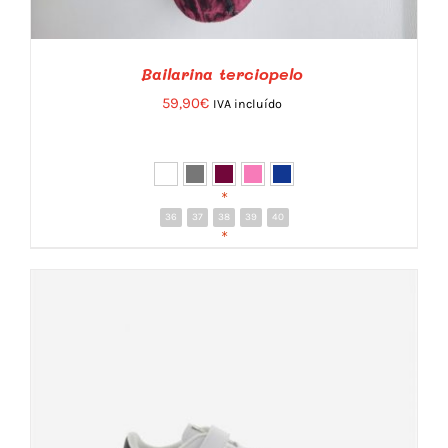
Bailarina terciopelo
59,90
€
IVA incluído
*
36
37
38
39
40
DETALLES
*