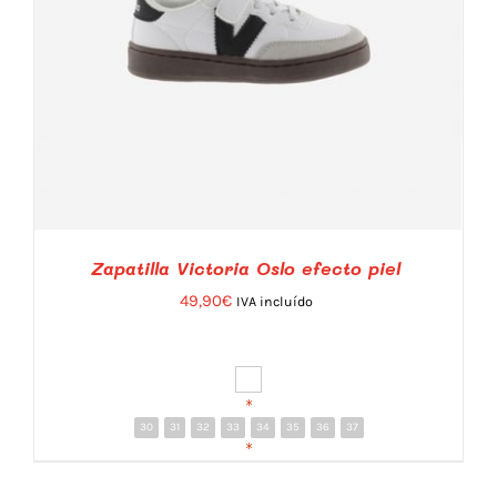
Zapatilla Victoria Oslo efecto piel
49,90
€
IVA incluído
*
30
31
32
33
34
35
36
37
DETALLES
*