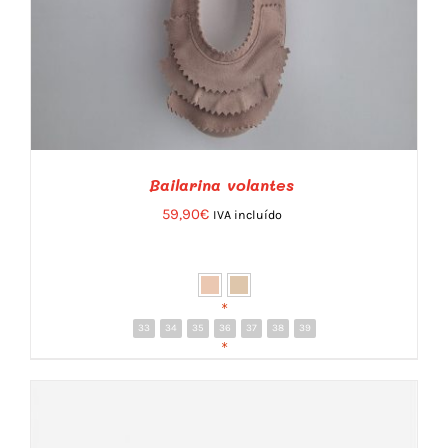
Bailarina volantes
59,90
€
IVA incluído
*
33
34
35
36
37
38
39
DETALLES
*