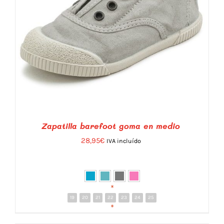
Zapatilla barefoot goma en medio
28,95
€
IVA incluído
*
19
20
21
22
23
24
25
DETALLES
*