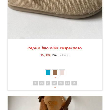
Pepito lino niño respetuoso
35,00
€
IVA incluído
*
19
20
21
22
23
24
25
DETALLES
*