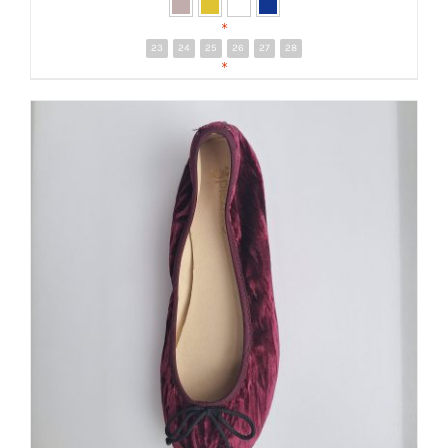
*
23
24
25
26
27
28
DETALLES
*