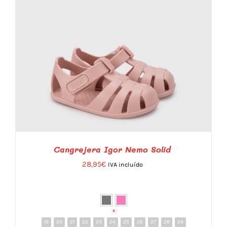
Cangrejera Igor Nemo Solid
28,95
€
IVA incluído
*
19
20
21
22
23
24
25
26
27
28
29