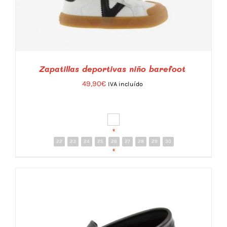
Zapatillas deportivas niño barefoot
49,90
€
IVA incluído
*
22
23
24
25
26
27
28
29
30
DETALLES
*