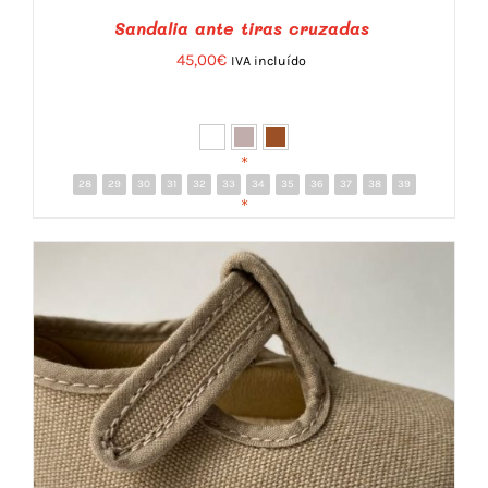
Sandalia ante tiras cruzadas
45,00
€
IVA incluído
*
28
29
30
31
32
33
34
35
36
37
38
39
DETALLES
*