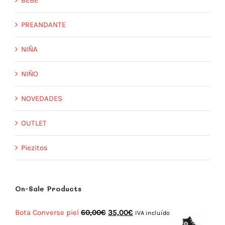
BEBÉ
PREANDANTE
NIÑA
NIÑO
NOVEDADES
OUTLET
Piezitos
On-Sale Products
El
El
Bota Converse piel
60,00
€
35,00
€
IVA incluído