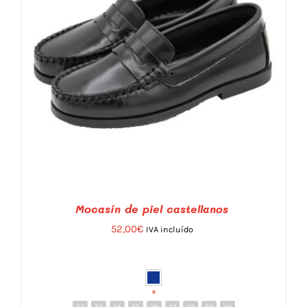
Mocasín de piel castellanos
52,00
€
IVA incluído
*