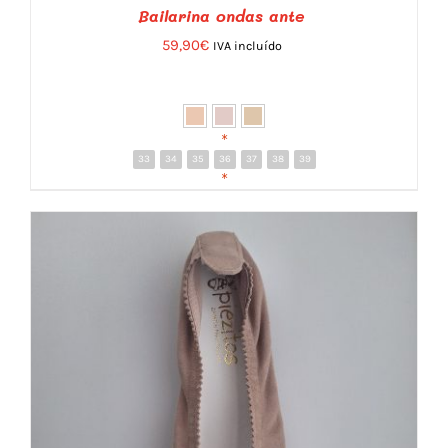
Bailarina ondas ante
59,90
€
IVA incluído
*
33
34
35
36
37
38
39
DETALLES
*