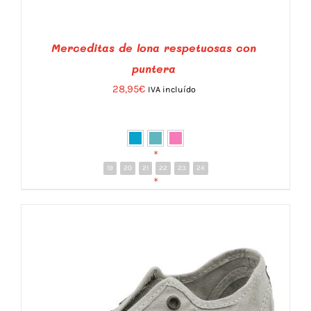
Merceditas de lona respetuosas con
puntera
28,95
€
IVA incluído
DETALLES
*
19
20
21
22
23
24
*