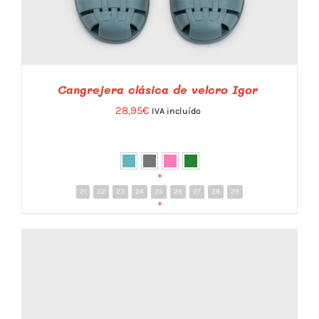
Cangrejera clásica de velcro Igor
28,95
€
IVA incluído
*
21
22
23
24
25
26
27
28
29
DETALLES
*