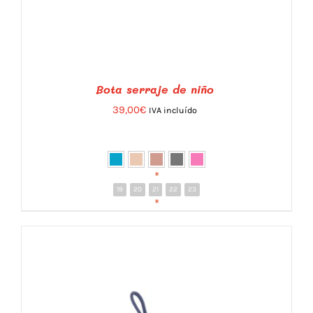
Bota serraje de niño
39,00
€
IVA incluído
*
19
20
21
22
23
ESTE
VER
/
DETALLES
*
PRODUCTO
TIENE
MÚLTIPLES
VARIANTES.
LAS
OPCIONES
SE
PUEDEN