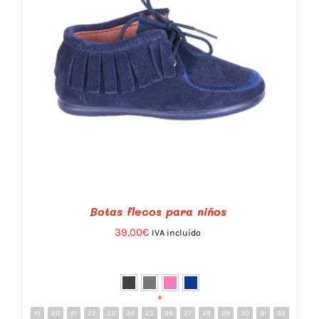
ELEGIR
EN
LA
PÁGINA
DE
PRODUCTO
Botas flecos para niños
39,00
€
IVA incluído
*
19
20
21
22
23
24
25
26
27
28
29
30
31
32