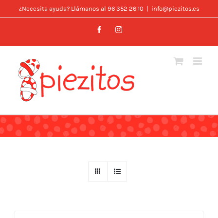
Skip
¿Necesita ayuda? Llámanos al 96 352 26 10
|
info@piezitos.es
to
Facebook
Instagram
content