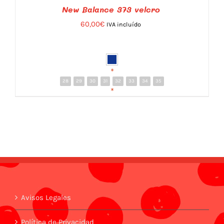
New Balance 373 velcro
60,00
€
IVA incluído
*
28
29
30
31
32
33
34
35
DETALLES
*
Avisos Legales
Política de Privacidad