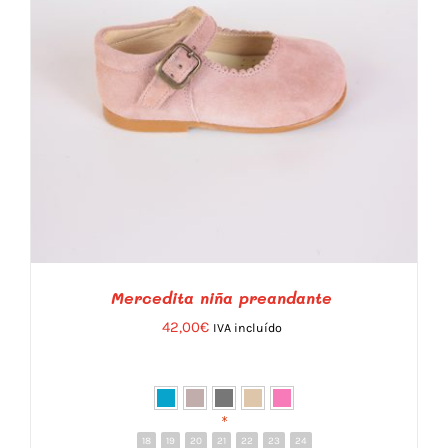
ELEGIR
EN
LA
PÁGINA
DE
PRODUCTO
Mercedita niña preandante
42,00
€
IVA incluído
*
18
19
20
21
22
23
24