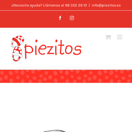
Skip
¿Necesita ayuda? Llámanos al 96 352 26 10
|
info@piezitos.es
to
Facebook
Instagram
content