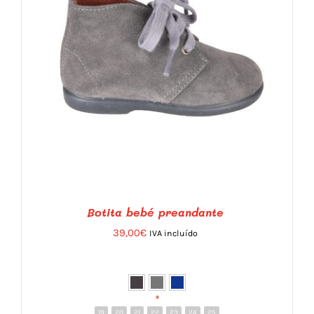
Botita bebé preandante
39,00
€
IVA incluído
*
19
20
21
22
23
24
25