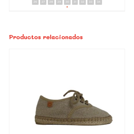
26
27
28
29
30
31
32
33
34
DETALLES
*
Productos relacionados