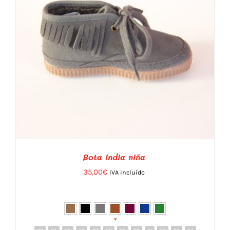
ELEGIR
EN
LA
PÁGINA
DE
PRODUCTO
Bota india niña
35,00
€
IVA incluído
*