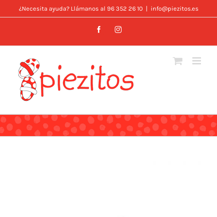
Skip
¿Necesita ayuda? Llámanos al 96 352 26 10
|
info@piezitos.es
to
Facebook
Instagram
content