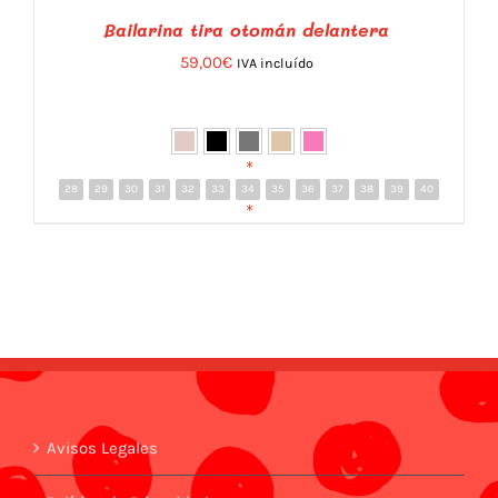
Bailarina tira otomán delantera
59,00
€
IVA incluído
*
28
29
30
31
32
33
34
35
36
37
38
39
40
DETALLES
*
Avisos Legales